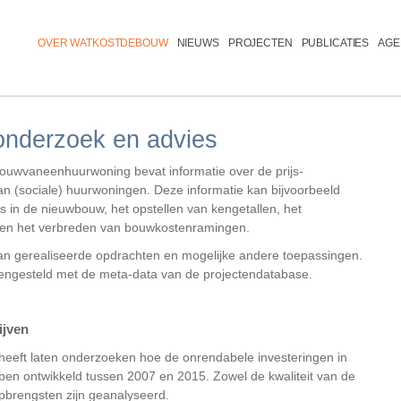
Menu
OVER WATKOSTDEBOUW
NIEUWS
PROJECTEN
PUBLICATIES
AGE
onderzoek en advies
uwvaneenhuurwoning bevat informatie over de prijs-
an (sociale) huurwoningen. Deze informatie kan bijvoorbeeld
s in de nieuwbouw, het opstellen van kengetallen, het
 en het verbreden van bouwkostenramingen.
an gerealiseerde opdrachten en mogelijke andere toepassingen.
ngesteld met de meta-data van de projectendatabase.
ijven
heeft laten onderzoeken hoe de onrendabele investeringen in
en ontwikkeld tussen 2007 en 2015. Zowel de kwaliteit van de
opbrengsten zijn geanalyseerd.