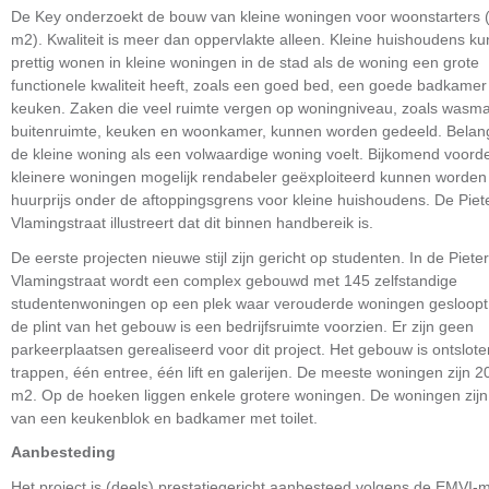
De Key onderzoekt de bouw van kleine woningen voor woonstarters (
m2). Kwaliteit is meer dan oppervlakte alleen. Kleine huishoudens k
prettig wonen in kleine woningen in de stad als de woning een grote
functionele kwaliteit heeft, zoals een goed bed, een goede badkamer
keuken. Zaken die veel ruimte vergen op woningniveau, zoals wasma
buitenruimte, keuken en woonkamer, kunnen worden gedeeld. Belangr
de kleine woning als een volwaardige woning voelt. Bijkomend voorde
kleinere woningen mogelijk rendabeler geëxploiteerd kunnen worde
huurprijs onder de aftoppingsgrens voor kleine huishoudens. De Piet
Vlamingstraat illustreert dat dit binnen handbereik is.
De eerste projecten nieuwe stijl zijn gericht op studenten. In de Pieter
Vlamingstraat wordt een complex gebouwd met 145 zelfstandige
studentenwoningen op een plek waar verouderde woningen gesloopt z
de plint van het gebouw is een bedrijfsruimte voorzien. Er zijn geen
parkeerplaatsen gerealiseerd voor dit project. Het gebouw is ontslot
trappen, één entree, één lift en galerijen. De meeste woningen zijn 20
m2. Op de hoeken liggen enkele grotere woningen. De woningen zijn
van een keukenblok en badkamer met toilet.
Aanbesteding
Het project is (deels) prestatiegericht aanbesteed volgens de EMVI