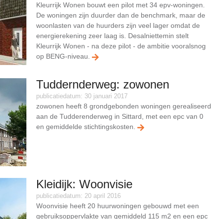
Kleurrijk Wonen bouwt een pilot met 34 epv-woningen.
De woningen zijn duurder dan de benchmark, maar de
woonlasten van de huurders zijn veel lager omdat de
energierekening zeer laag is. Desalniettemin stelt
Kleurrijk Wonen - na deze pilot - de ambitie vooralsnog
op BENG-niveau.
Tuddernderweg: zowonen
publicatiedatum: 30 januari 2017
zowonen heeft 8 grondgebonden woningen gerealiseerd
aan de Tudderenderweg in Sittard, met een epc van 0
en gemiddelde stichtingskosten.
Kleidijk: Woonvisie
publicatiedatum: 20 april 2016
Woonvisie heeft 20 huurwoningen gebouwd met een
gebruiksoppervlakte van gemiddeld 115 m2 en een epc