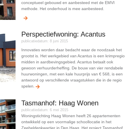
conceptueel gebouwd en aanbesteed met de EMVI
methode. Het onderhoud is mee aanbesteed.
Perspectiefwoning: Acantus
publicatiedatum: 8 juni 2015
Innovaties worden daar bedacht waar de noodzaak het
grootst is. Het werkgebied van Acantus is een krimpregio
midden in aardbevingsgebied. Acantus betaalt ook
gewoon verhuurderheffing. De bouw van vier rendabele
huurwoningen, met een kale huurprijs van € 568, is een
antwoord op verschillende vraagstukken die in de regio
spelen.
Tasmanhof: Haag Wonen
publicatiedatum: 6 mei 2015
Woningstichting Haag Wonen heeft 26 appartementen
ontwikkeld op een voormalige schoollocatie in het
Zeeheldenkwartier in Den Haag. Het project Tasmanhof