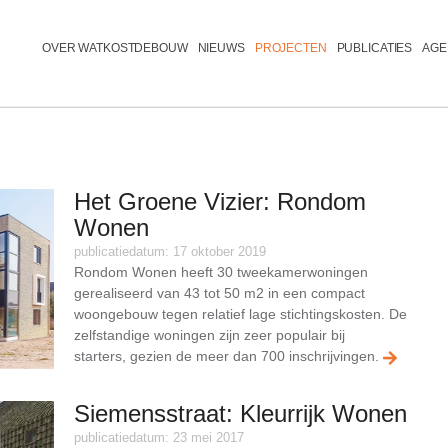
Menu
OVER WATKOSTDEBOUW
NIEUWS
PROJECTEN
PUBLICATIES
AGE
Het Groene Vizier: Rondom
Wonen
publicatiedatum: 17 oktober 2019
Rondom Wonen heeft
30
tweekamerwoningen
gerealiseerd van 4
3 tot 50
m2 in een compact
woongebouw
tegen
relatief lage stichtingskosten
.
De
zelfstandige woningen zijn zeer populair bij
starters,
gezien de
meer dan 700 inschrijvingen.
Siemensstraat: Kleurrijk Wonen
publicatiedatum: 23 mei 2017