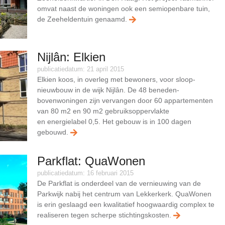
omvat naast de woningen ook een semiopenbare tuin,
de Zeeheldentuin genaamd.
Nijlân: Elkien
publicatiedatum: 21 april 2015
Elkien koos, in overleg met bewoners, voor sloop-
nieuwbouw in de wijk Nijlân. De 48 beneden-
bovenwoningen zijn vervangen door 60 appartementen
van 80 m2 en 90 m2 gebruiksoppervlakte
en energielabel 0,5. Het gebouw is in 100 dagen
gebouwd.
Parkflat: QuaWonen
publicatiedatum: 16 februari 2015
De Parkflat is onderdeel van de vernieuwing van de
Parkwijk nabij het centrum van Lekkerkerk. QuaWonen
is erin geslaagd een kwalitatief hoogwaardig complex te
realiseren tegen scherpe stichtingskosten.